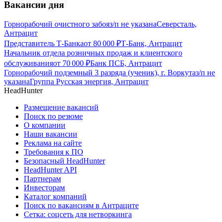
Вакансии дня
Горнорабочий очистного забоя
з/п не указана
Северсталь,
Антрацит
Представитель Т-Банка
от
80 000
₽
Т-Банк, Антрацит
Начальник отдела розничных продаж и клиентского
обслуживания
от
70 000
₽
Банк ПСБ, Антрацит
Горнорабочий подземный 3 разряда (ученик), г. Воркута
з/п не
указана
Группа Русская энергия, Антрацит
HeadHunter
Размещение вакансий
Поиск по резюме
О компании
Наши вакансии
Реклама на сайте
Требования к ПО
Безопасный HeadHunter
HeadHunter API
Партнерам
Инвесторам
Каталог компаний
Поиск по вакансиям в Антраците
Сетка: соцсеть для нетворкинга