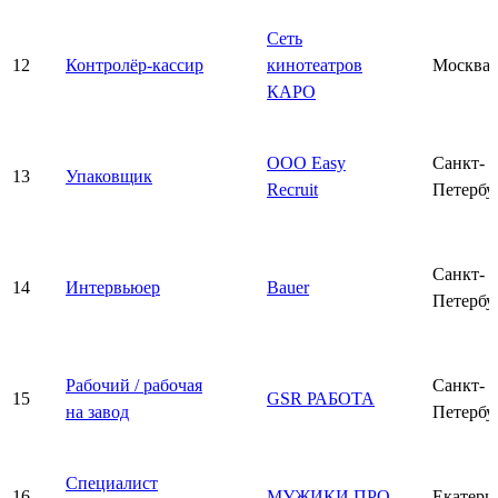
Сеть
12
Контролёр-кассир
кинотеатров
Москва
КАРО
ООО Easy
Санкт-
13
Упаковщик
Recruit
Петербу
Санкт-
14
Интервьюер
Bauer
Петербу
Рабочий / рабочая
Санкт-
15
GSR РАБОТА
на завод
Петербу
Специалист
16
МУЖИКИ ПРО
Екатери