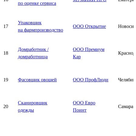
по оценке сервиса
Упаковщик
17
ООО Открытие
Новосиб
на фармпроизводство
Домработник /
ООО Премиум
18
Краснод
домработница
Кар
19
Фасовщик овощей
ООО ПрофЛюди
Челябин
Сканировщик
ООО Евро
20
Самара
одежды
Поинт