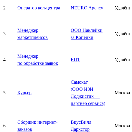
2
Оператор кол-центра
NEURO Agency
Удалённ
Менеджер
ООО Наклейки
3
Удалённ
маркетплейсов
за Копейки
Менеджер
4
ЕЦТ
Удалённ
по обработке заявок
Самокат
(ООО ИЗИ
5
Курьер
Москва
Лоджистик —
партнёр сервиса)
Сборщик интернет-
ВкусВилл.
6
Москва
заказов
Даркстор