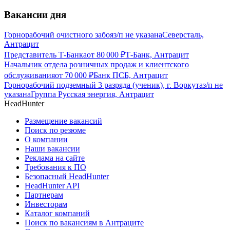
Вакансии дня
Горнорабочий очистного забоя
з/п не указана
Северсталь,
Антрацит
Представитель Т-Банка
от
80 000
₽
Т-Банк, Антрацит
Начальник отдела розничных продаж и клиентского
обслуживания
от
70 000
₽
Банк ПСБ, Антрацит
Горнорабочий подземный 3 разряда (ученик), г. Воркута
з/п не
указана
Группа Русская энергия, Антрацит
HeadHunter
Размещение вакансий
Поиск по резюме
О компании
Наши вакансии
Реклама на сайте
Требования к ПО
Безопасный HeadHunter
HeadHunter API
Партнерам
Инвесторам
Каталог компаний
Поиск по вакансиям в Антраците