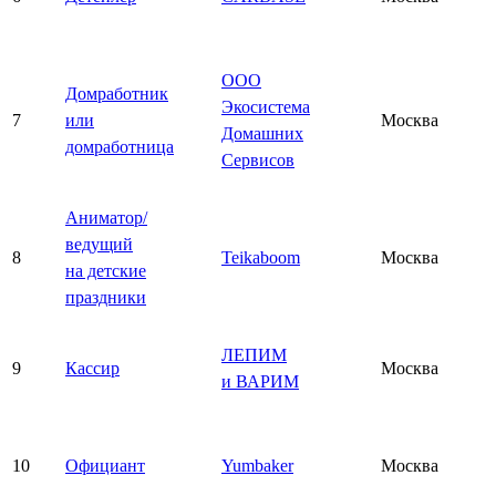
ООО
Домработник
Экосистема
7
или
Москва
Домашних
домработница
Сервисов
Аниматор/
ведущий
8
Teikaboom
Москва
на детские
праздники
ЛЕПИМ
9
Кассир
Москва
и ВАРИМ
10
Официант
Yumbaker
Москва