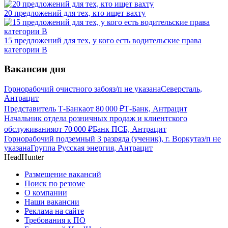
20 предложений для тех, кто ищет вахту
15 предложений для тех, у кого есть водительские права
категории В
Вакансии дня
Горнорабочий очистного забоя
з/п не указана
Северсталь,
Антрацит
Представитель Т-Банка
от
80 000
₽
Т-Банк, Антрацит
Начальник отдела розничных продаж и клиентского
обслуживания
от
70 000
₽
Банк ПСБ, Антрацит
Горнорабочий подземный 3 разряда (ученик), г. Воркута
з/п не
указана
Группа Русская энергия, Антрацит
HeadHunter
Размещение вакансий
Поиск по резюме
О компании
Наши вакансии
Реклама на сайте
Требования к ПО