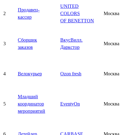
UNITED
Продавец-
2
COLORS
Москва
кассир
OF BENETTON
Сборщик
ВкусВилл.
3
Москва
заказов
Даркстор
4
Велокурьер
Ozon fresh
Москва
Младший
5
координатор
EventyOn
Москва
мероприятий
6
Детейлер
CARBASE
Москва