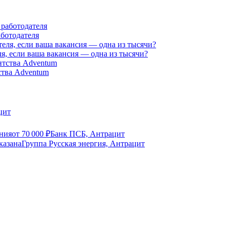
аботодателя
я, если ваша вакансия — одна из тысячи?
ства Adventum
цит
ния
от
70 000
₽
Банк ПСБ, Антрацит
указана
Группа Русская энергия, Антрацит