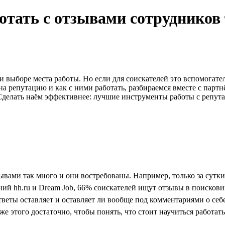
тать с отзывами сотрудников т
 выборе места работы. Но если для соискателей это вспомогат
на репутацию и как с ними работать, разбираемся вместе с па
делать наём эффективнее: лучшие инструменты работы с репут
зывами так много и они востребованы. Например, только за сутк
ний hh.ru и Dream Job, 66% соискателей ищут отзывы в поискови
тветы оставляет и оставляет ли вообще под комментариями о себе
же этого достаточно, чтобы понять, что стоит научиться работат