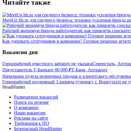
Читайте также
MeetUp hh.ru для среднего бизнеса: техники усиления бренда р
Рабочий минимум бренда работодателя: как привлечь соискател
Как удержать сотрудников в компании? Готовое решение агент
Вакансии дня
Горнорабочий очистного забоя
з/п не указана
Северсталь, Антра
Представитель Т-Банка
от
80 000
₽
Т-Банк, Антрацит
Начальник отдела розничных продаж и клиентского обслужива
Горнорабочий подземный 3 разряда (ученик), г. Воркута
з/п не 
HeadHunter
Размещение вакансий
Поиск по резюме
О компании
Наши вакансии
Реклама на сайте
Требования к ПО
Безопасный HeadHunter