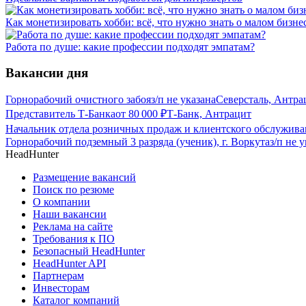
Как монетизировать хобби: всё, что нужно знать о малом бизне
Работа по душе: какие профессии подходят эмпатам?
Вакансии дня
Горнорабочий очистного забоя
з/п не указана
Северсталь, Антра
Представитель Т-Банка
от
80 000
₽
Т-Банк, Антрацит
Начальник отдела розничных продаж и клиентского обслужива
Горнорабочий подземный 3 разряда (ученик), г. Воркута
з/п не 
HeadHunter
Размещение вакансий
Поиск по резюме
О компании
Наши вакансии
Реклама на сайте
Требования к ПО
Безопасный HeadHunter
HeadHunter API
Партнерам
Инвесторам
Каталог компаний