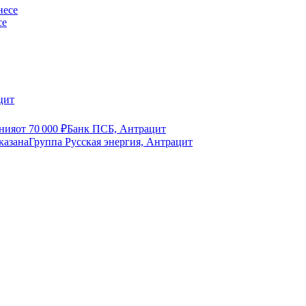
се
цит
ния
от
70 000
₽
Банк ПСБ, Антрацит
указана
Группа Русская энергия, Антрацит