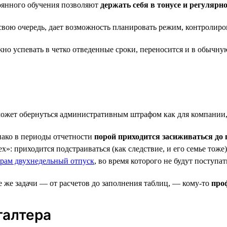
тоянного обучения позволяют
держать себя в тонусе и регулярн
 свою очередь, дает возможность планировать режим, контролиро
жно успевать в четко отведенные сроки, переносится и в обычну
жет обернуться административным штрафом как для компании, т
нако в периоды отчетности
порой приходится засиживаться до 
ех»: приходится подстраиваться (как следствие, и его семье тож
ерам двухнедельный отпуск
, во время которого не будут поступа
е же задачи — от расчетов до заполнения таблиц, — кому-то
про
галтера