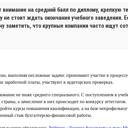
внимание на средний балл по диплому, крепкую те
у не стоит ждать окончания учебного заведения. Е
очу заметить, что крупные компании часто ищут с
ии, выполняя несложные задачи: принимают участие в процессе
 заработной платы, участвуют в аудиторских проверках.
зование не ниже среднего специального. С поступлением в уче
траны, а зачисление в них происходит по конкурсу аттестатов. 
ройти курсы повышения квалификации, а на базе непрофильног
ленный стаж бухгалтерско-финансовой работы.
ает высшее образование.
Рейтинг «Лучшие факультеты и вузы Мо