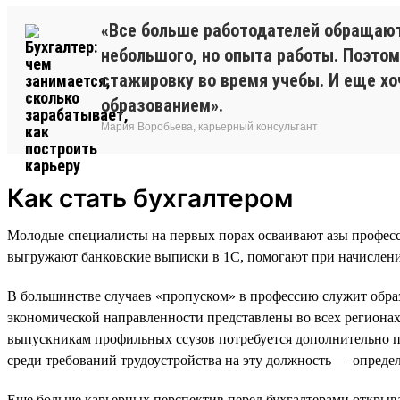
«Все больше работодателей обращают 
небольшого, но опыта работы. Поэтом
стажировку во время учебы. И еще х
образованием».
Мария Воробьева, карьерный консультант
Как стать бухгалтером
Молодые специалисты на первых порах осваивают азы професс
выгружают банковские выписки в 1С, помогают при начислении
В большинстве случаев «пропуском» в профессию служит обра
экономической направленности представлены во всех регионах с
выпускникам профильных ссузов потребуется дополнительно п
среди требований трудоустройства на эту должность — опреде
Еще больше карьерных перспектив перед бухгалтерами открыв