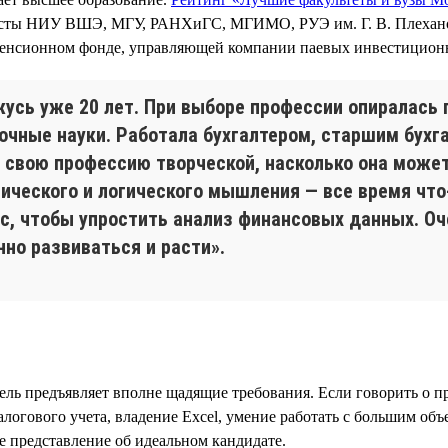
исты НИУ ВШЭ, МГУ, РАНХиГС, МГИМО, РУЭ им. Г. В. Плехано
 пенсионном фонде, управляющей компании паевых инвестицион
жусь уже 20 лет. При выборе профессии опиралась 
точные науки. Работала бухгалтером, старшим бухг
свою профессию творческой, насколько она может 
ического и логического мышления — все время чт
с, чтобы упростить анализ финансовых данных. Оче
нно развиваться и расти».
ель предъявляет вполне щадящие требования. Если говорить о п
алогового учета, владение Excel, умение работать с большим об
 представление об идеальном кандидате.