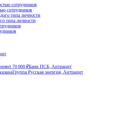
тью сотрудников
го типа личности
рудников
цит
ния
от
70 000
₽
Банк ПСБ, Антрацит
указана
Группа Русская энергия, Антрацит