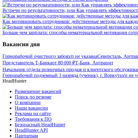
Встречи по результативности, или Как управлять эффективнос
Как мотивировать сотрудников: действенные методы для каждо
Больше чем зарплата: способы нематериальной мотивации сот
Вакансии дня
Горнорабочий очистного забоя
з/п не указана
Северсталь, Антра
Представитель Т-Банка
от
80 000
₽
Т-Банк, Антрацит
Начальник отдела розничных продаж и клиентского обслужива
Горнорабочий подземный 3 разряда (ученик), г. Воркута
з/п не 
HeadHunter
Размещение вакансий
Поиск по резюме
О компании
Наши вакансии
Реклама на сайте
Требования к ПО
Безопасный HeadHunter
HeadHunter API
Партнерам