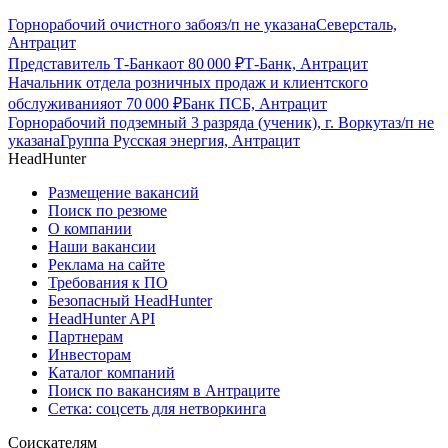
Горнорабочий очистного забоя
з/п не указана
Северсталь,
Антрацит
Представитель Т-Банка
от
80 000
₽
Т-Банк, Антрацит
Начальник отдела розничных продаж и клиентского
обслуживания
от
70 000
₽
Банк ПСБ, Антрацит
Горнорабочий подземный 3 разряда (ученик), г. Воркута
з/п не
указана
Группа Русская энергия, Антрацит
HeadHunter
Размещение вакансий
Поиск по резюме
О компании
Наши вакансии
Реклама на сайте
Требования к ПО
Безопасный HeadHunter
HeadHunter API
Партнерам
Инвесторам
Каталог компаний
Поиск по вакансиям в Антраците
Сетка: соцсеть для нетворкинга
Соискателям