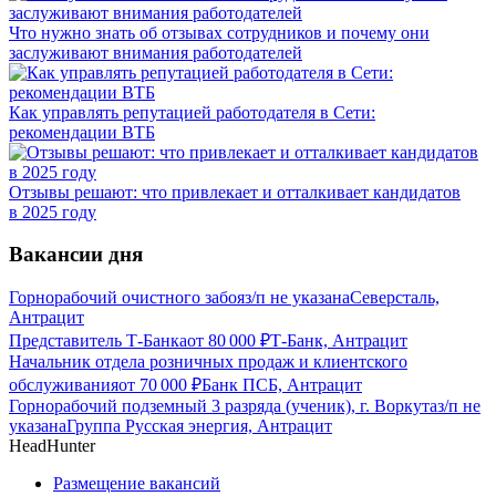
Что нужно знать об отзывах сотрудников и почему они
заслуживают внимания работодателей
Как управлять репутацией работодателя в Сети:
рекомендации ВТБ
Отзывы решают: что привлекает и отталкивает кандидатов
в 2025 году
Вакансии дня
Горнорабочий очистного забоя
з/п не указана
Северсталь,
Антрацит
Представитель Т-Банка
от
80 000
₽
Т-Банк, Антрацит
Начальник отдела розничных продаж и клиентского
обслуживания
от
70 000
₽
Банк ПСБ, Антрацит
Горнорабочий подземный 3 разряда (ученик), г. Воркута
з/п не
указана
Группа Русская энергия, Антрацит
HeadHunter
Размещение вакансий