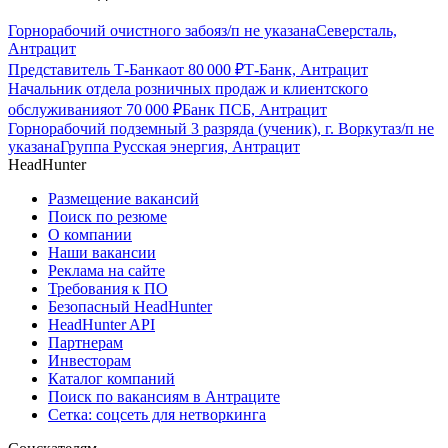
Горнорабочий очистного забоя
з/п не указана
Северсталь,
Антрацит
Представитель Т-Банка
от
80 000
₽
Т-Банк, Антрацит
Начальник отдела розничных продаж и клиентского
обслуживания
от
70 000
₽
Банк ПСБ, Антрацит
Горнорабочий подземный 3 разряда (ученик), г. Воркута
з/п не
указана
Группа Русская энергия, Антрацит
HeadHunter
Размещение вакансий
Поиск по резюме
О компании
Наши вакансии
Реклама на сайте
Требования к ПО
Безопасный HeadHunter
HeadHunter API
Партнерам
Инвесторам
Каталог компаний
Поиск по вакансиям в Антраците
Сетка: соцсеть для нетворкинга