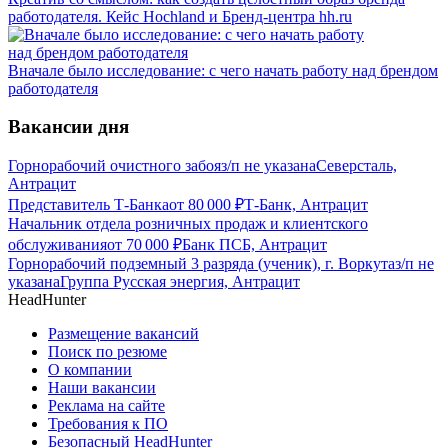
работодателя. Кейс Hochland и Бренд-центра hh.ru
Вначале было исследование: с чего начать работу над брендом
работодателя
Вакансии дня
Горнорабочий очистного забоя
з/п не указана
Северсталь,
Антрацит
Представитель Т-Банка
от
80 000
₽
Т-Банк, Антрацит
Начальник отдела розничных продаж и клиентского
обслуживания
от
70 000
₽
Банк ПСБ, Антрацит
Горнорабочий подземный 3 разряда (ученик), г. Воркута
з/п не
указана
Группа Русская энергия, Антрацит
HeadHunter
Размещение вакансий
Поиск по резюме
О компании
Наши вакансии
Реклама на сайте
Требования к ПО
Безопасный HeadHunter