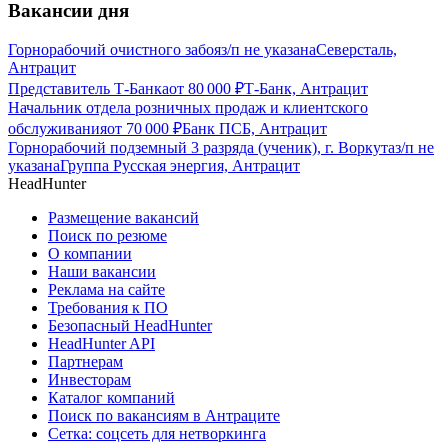
Вакансии дня
Горнорабочий очистного забоя
з/п не указана
Северсталь,
Антрацит
Представитель Т-Банка
от
80 000
₽
Т-Банк, Антрацит
Начальник отдела розничных продаж и клиентского
обслуживания
от
70 000
₽
Банк ПСБ, Антрацит
Горнорабочий подземный 3 разряда (ученик), г. Воркута
з/п не
указана
Группа Русская энергия, Антрацит
HeadHunter
Размещение вакансий
Поиск по резюме
О компании
Наши вакансии
Реклама на сайте
Требования к ПО
Безопасный HeadHunter
HeadHunter API
Партнерам
Инвесторам
Каталог компаний
Поиск по вакансиям в Антраците
Сетка: соцсеть для нетворкинга