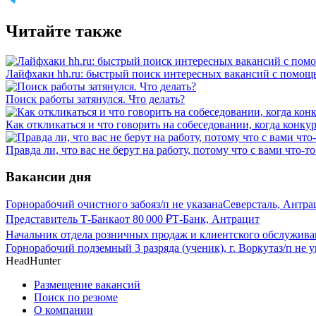
Читайте также
Лайфхаки hh.ru: быстрый поиск интересных вакансий с помощ
Поиск работы затянулся. Что делать?
Как откликаться и что говорить на собеседовании, когда конку
Правда ли, что вас не берут на работу, потому что с вами что-то
Вакансии дня
Горнорабочий очистного забоя
з/п не указана
Северсталь, Антра
Представитель Т-Банка
от
80 000
₽
Т-Банк, Антрацит
Начальник отдела розничных продаж и клиентского обслужива
Горнорабочий подземный 3 разряда (ученик), г. Воркута
з/п не 
HeadHunter
Размещение вакансий
Поиск по резюме
О компании