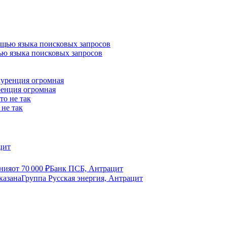
ью языка поисковых запросов
ренция огромная
 не так
цит
ния
от
70 000
₽
Банк ПСБ, Антрацит
указана
Группа Русская энергия, Антрацит