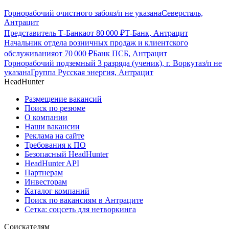
Горнорабочий очистного забоя
з/п не указана
Северсталь,
Антрацит
Представитель Т-Банка
от
80 000
₽
Т-Банк, Антрацит
Начальник отдела розничных продаж и клиентского
обслуживания
от
70 000
₽
Банк ПСБ, Антрацит
Горнорабочий подземный 3 разряда (ученик), г. Воркута
з/п не
указана
Группа Русская энергия, Антрацит
HeadHunter
Размещение вакансий
Поиск по резюме
О компании
Наши вакансии
Реклама на сайте
Требования к ПО
Безопасный HeadHunter
HeadHunter API
Партнерам
Инвесторам
Каталог компаний
Поиск по вакансиям в Антраците
Сетка: соцсеть для нетворкинга
Соискателям