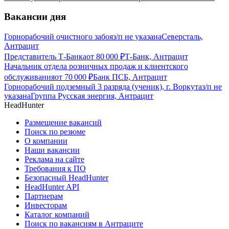
Вакансии дня
Горнорабочий очистного забоя
з/п не указана
Северсталь,
Антрацит
Представитель Т-Банка
от
80 000
₽
Т-Банк, Антрацит
Начальник отдела розничных продаж и клиентского
обслуживания
от
70 000
₽
Банк ПСБ, Антрацит
Горнорабочий подземный 3 разряда (ученик), г. Воркута
з/п не
указана
Группа Русская энергия, Антрацит
HeadHunter
Размещение вакансий
Поиск по резюме
О компании
Наши вакансии
Реклама на сайте
Требования к ПО
Безопасный HeadHunter
HeadHunter API
Партнерам
Инвесторам
Каталог компаний
Поиск по вакансиям в Антраците