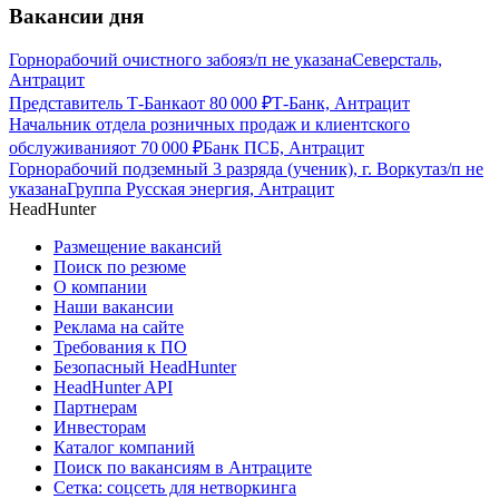
Вакансии дня
Горнорабочий очистного забоя
з/п не указана
Северсталь,
Антрацит
Представитель Т-Банка
от
80 000
₽
Т-Банк, Антрацит
Начальник отдела розничных продаж и клиентского
обслуживания
от
70 000
₽
Банк ПСБ, Антрацит
Горнорабочий подземный 3 разряда (ученик), г. Воркута
з/п не
указана
Группа Русская энергия, Антрацит
HeadHunter
Размещение вакансий
Поиск по резюме
О компании
Наши вакансии
Реклама на сайте
Требования к ПО
Безопасный HeadHunter
HeadHunter API
Партнерам
Инвесторам
Каталог компаний
Поиск по вакансиям в Антраците
Сетка: соцсеть для нетворкинга