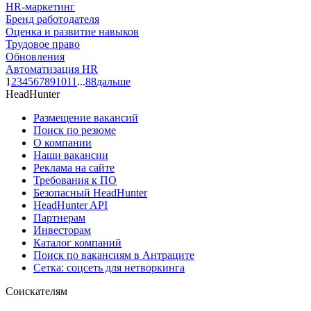
HR-маркетинг
Бренд работодателя
Оценка и развитие навыков
Трудовое право
Обновления
Автоматизация HR
1
2
3
4
5
6
7
8
9
10
11
...
88
дальше
HeadHunter
Размещение вакансий
Поиск по резюме
О компании
Наши вакансии
Реклама на сайте
Требования к ПО
Безопасный HeadHunter
HeadHunter API
Партнерам
Инвесторам
Каталог компаний
Поиск по вакансиям в Антраците
Сетка: соцсеть для нетворкинга
Соискателям