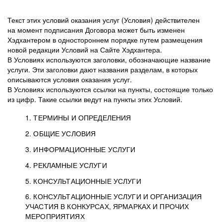
Текст этих условий оказания услуг (Условия) действителен
на момент подписания Договора может быть изменен
Хэдхантером в одностороннем порядке путем размещения
новой редакции Условий на Сайте Хэдхантера.
В Условиях используются заголовки, обозначающие название
услуги. Эти заголовки дают названия разделам, в которых
описываются условия оказания услуг.
В Условиях используются ссылки на пункты, состоящие только
из цифр. Такие ссылки ведут на пункты этих Условий.
1. ТЕРМИНЫ И ОПРЕДЕЛЕНИЯ
2. ОБЩИЕ УСЛОВИЯ
3. ИНФОРМАЦИОННЫЕ УСЛУГИ
1.1. Хэдхантер, или
Хэдхантер, ООО
4. РЕКЛАМНЫЕ УСЛУГИ
HeadHunter, или
«Хэдхантер», ИНН
2.1. Типы и статусы регистрации
5. КОНСУЛЬТАЦИОННЫЕ УСЛУГИ
Исполнитель
7718620740, адрес:
Типы регистрации
3.1. Предоставление доступа к базе данных
2.2. Активация услуг
6. КОНСУЛЬТАЦИОННЫЕ УСЛУГИ И ОРГАНИЗАЦИЯ
125047, г. Москва,
резюме с предложениями Соискателей
Описание и активация
УЧАСТИЯ В КОНКУРСАХ, ЯРМАРКАХ И ПРОЧИХ
2.1.1. Заказчику может быть присвоен один
4.0. Общие условия оказания рекламных услуг
внутригородская
о трудоустройстве с возможностью просмотра
МЕРОПРИЯТИЯХ
из Типов регистраций.
территория
4.0.1. Хэдхантер оказывает Заказчику услугу