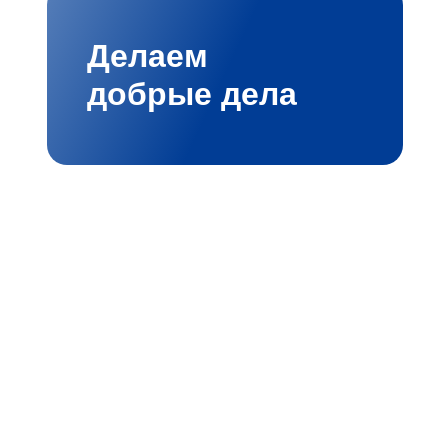
Делаем
добрые дела
лые ИТ‑решения