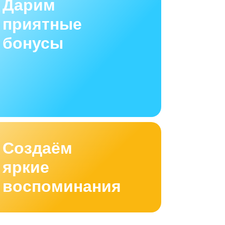
Дарим
приятные
бонусы
Создаём
яркие
воспоминания