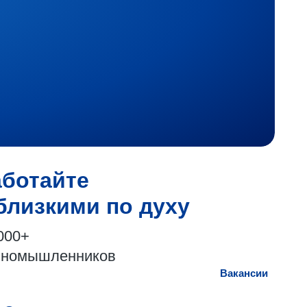
аботайте
близкими по духу
000+
иномышленников
Вакансии