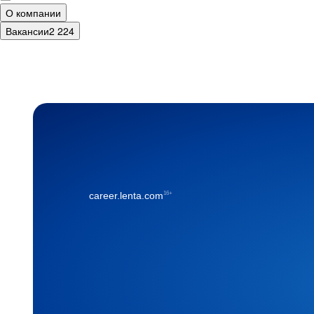
О компании
Вакансии
2 224
16+
career.lenta.com