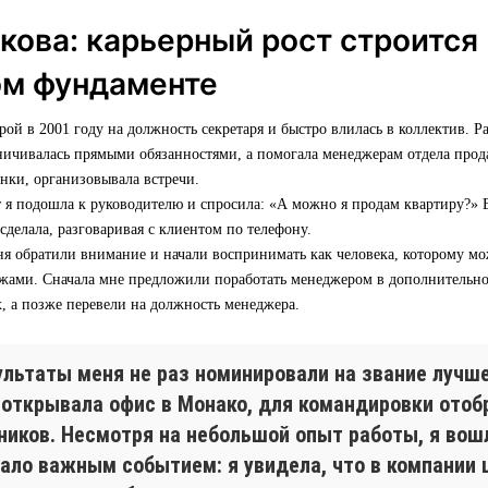
кова: карьерный рост строится
ом фундаменте
ой в 2001 году на должность секретаря и быстро влилась в коллектив. Ра
ничивалась прямыми обязанностями, а помогала менеджерам отдела прод
онки, организовывала встречи.
 я подошла к руководителю и спросила: «А можно я продам квартиру?» В
 сделала, разговаривая с клиентом по телефону.
ня обратили внимание и начали воспринимать как человека, которому мо
ажами. Сначала мне предложили поработать менеджером в дополнительн
, а позже перевели на должность менеджера.
ультаты меня не раз номинировали на звание лучш
 открывала офис в Монако, для командировки отоб
иков. Несмотря на небольшой опыт работы, я вошл
ало важным событием: я увидела, что в компании 