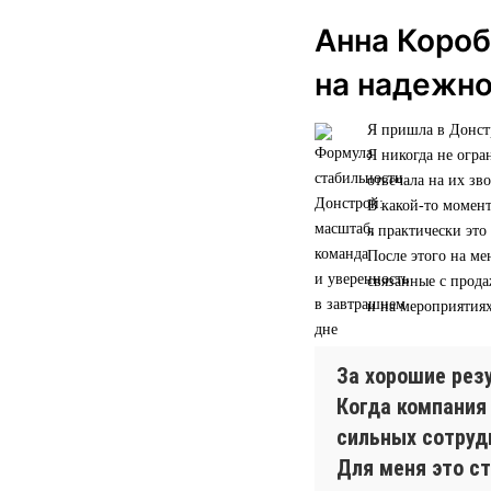
Анна Короб
на надежн
Я пришла в Донстр
Я никогда не огра
отвечала на их зв
В какой-то момент
я практически это
После этого на ме
связанные с прод
и на мероприятиях
За хорошие рез
Когда компания
сильных сотрудн
Для меня это ст