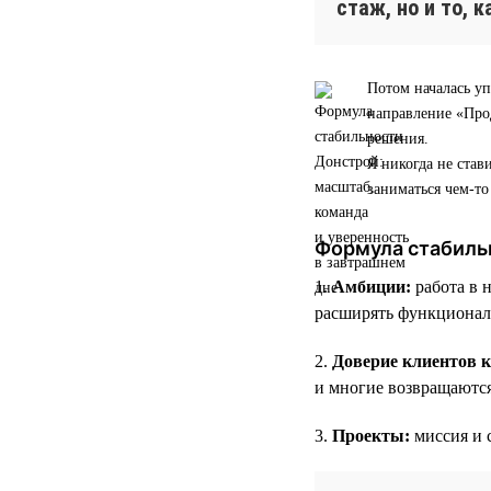
стаж, но и то, 
Потом началась уп
направление «Прод
решения.
Я никогда не став
заниматься чем-т
Формула стабиль
1.
Амбиции:
работа в 
расширять функционал
2.
Доверие клиентов 
и многие возвращаютс
3.
Проекты:
миссия и 