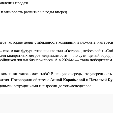
равления продаж
планировать развитие на годы вперед.
ов, которые ценят стабильность компании и сложные, интересн
— таким как футуристичный квартал «Остров», небоскребы «Со
,5 млн квадратных метров недвижимости — по сути, целый город. 
ройщиков жилья бизнес-класса. А в 2024-м — стала победителе
в компании такого масштаба? В первую очередь, это уверенность
вития. Поговорили об этом с
Анной Коробковой
и
Натальей Бу
довыми сотрудниками и выросли до топ-менеджеров.