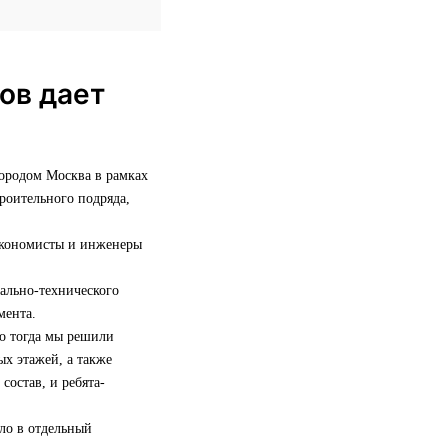
ов дает
городом Москва в рамках
роительного подряда,
 экономисты и инженеры
иально-технического
мента.
но тогда мы решили
х этажей, а также
состав, и ребята-
сло в отдельный