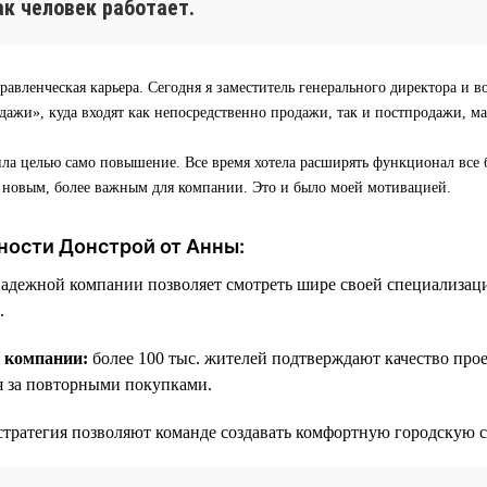
как человек работает.
равленческая карьера. Сегодня я заместитель генерального директора и в
ажи», куда входят как непосредственно продажи, так и постпродажи, м
ила целью само повышение. Все время хотела расширять функционал все 
о новым, более важным для компании. Это и было моей мотивацией.
ности Донстрой от Анны:
надежной компании позволяет смотреть шире своей специализац
.
к компании:
более 100 тыс. жителей подтверждают качество про
я за повторными покупками.
стратегия позволяют команде создавать комфортную городскую с