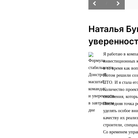
/
Наталья Бу
уверенност
Я работаю в комп
инвестиционных ко
в то время как во
Потом решили созд
ПТО. И я стала ег
Количество проект
снабжения, которы
Последняя точка р
уделять особое вн
качеству их реали
строители, специ
Со временем управ