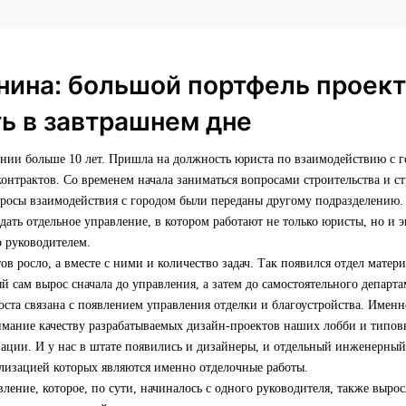
нина: большой портфель проект
ь в завтрашнем дне
ании больше 10 лет. Пришла на должность юриста по взаимодействию с 
нтрактов. Со временем начала заниматься вопросами строительства и ст
просы взаимодействия с городом были переданы другому подразделению.
ать отдельное управление, в котором работают не только юристы, но и
о руководителем.
ов росло, а вместе с ними и количество задач. Так появился отдел матер
й сам вырос сначала до управления, а затем до самостоятельного департа
оста связана с появлением управления отделки и благоустройства. Имен
имание качеству разрабатываемых дизайн-проектов наших лобби и типовы
зации. И у нас в штате появились и дизайнеры, и отдельный инженерный 
ализацией которых являются именно отделочные работы.
ление, которое, по сути, начиналось с одного руководителя, также выро