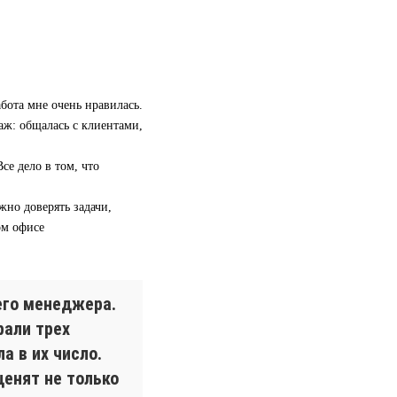
бота мне очень нравилась.
аж: общалась с клиентами,
се дело в том, что
жно доверять задачи,
ом офисе
его менеджера.
рали трех
а в их число.
ценят не только