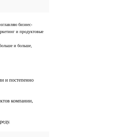
озглавляю бизнес-
аркетинг и продуктовые
больше и больше,
ии и постепенно
ектов компании,
реду.