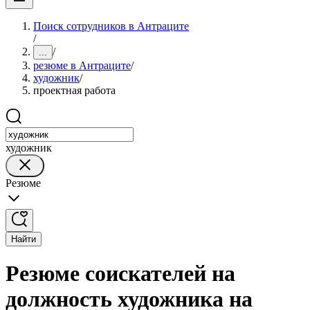
Поиск сотрудников в Антраците
/
/
...
резюме в Антраците
/
художник
/
проектная работа
художник
Резюме
Найти
Резюме соискателей на
должность художника на