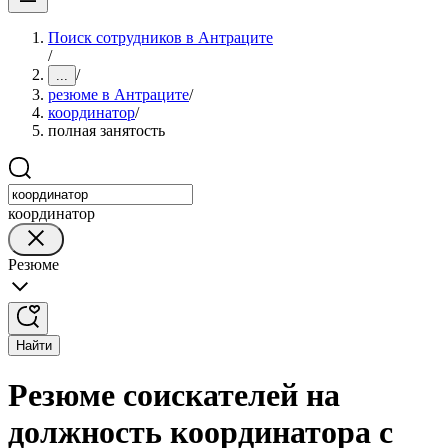
Поиск сотрудников в Антраците
/
/
...
резюме в Антраците
/
координатор
/
полная занятость
координатор
Резюме
Найти
Резюме соискателей на
должность координатора с