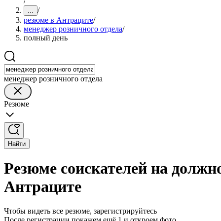
/
/
...
резюме в Антраците
/
менеджер розничного отдела
/
полный день
менеджер розничного отдела
Резюме
Найти
Резюме соискателей на должн
Антраците
Чтобы видеть все резюме, зарегистрируйтесь
После регистрации покажем ещё 1 и откроем фото