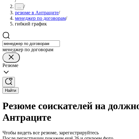
/
/
...
резюме в Антраците
/
менеджер по договорам
/
гибкий график
менеджер по договорам
Резюме
Найти
Резюме соискателей на должн
Антраците
Чтобы видеть все резюме, зарегистрируйтесь
После регистрации покажем ещё 26 и откроем фото