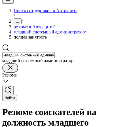
Поиск сотрудников в Антраците
/
/
...
резюме в Антраците
/
младший системный администратор
/
полная занятость
младший системный администратор
Резюме
Найти
Резюме соискателей на
должность младшего