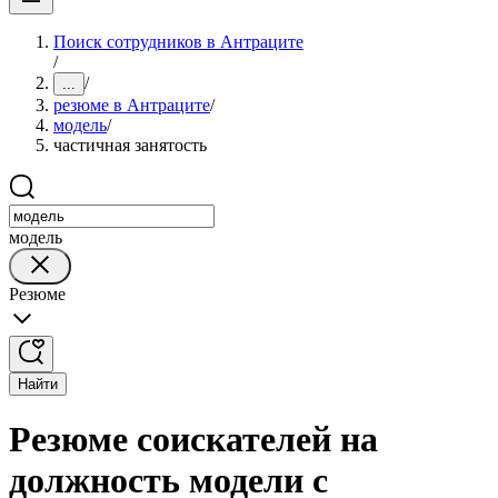
Поиск сотрудников в Антраците
/
/
...
резюме в Антраците
/
модель
/
частичная занятость
модель
Резюме
Найти
Резюме соискателей на
должность модели с