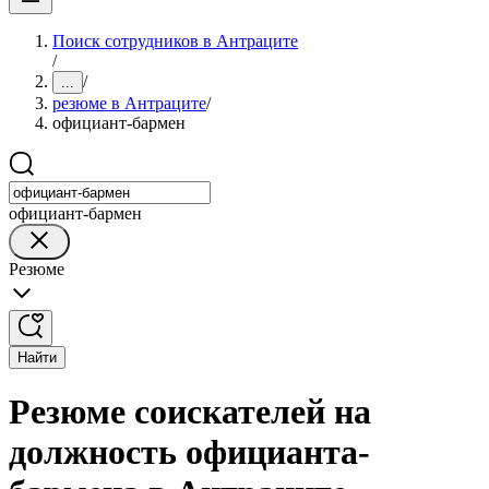
Поиск сотрудников в Антраците
/
/
...
резюме в Антраците
/
официант-бармен
официант-бармен
Резюме
Найти
Резюме соискателей на
должность официанта-