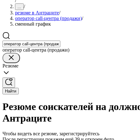
/
/
...
резюме в Антраците
/
оператор call-центра (продажи)
/
сменный график
оператор call-центра (продажи)
Резюме
Найти
Резюме соискателей на должно
Антраците
Чтобы видеть все резюме, зарегистрируйтесь
После регистрации покажем ещё 39 и откроем фото