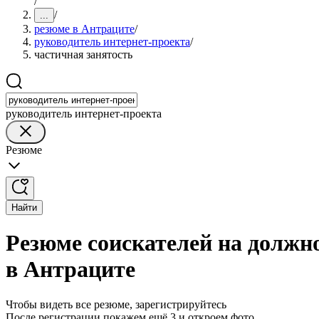
/
/
...
резюме в Антраците
/
руководитель интернет-проекта
/
частичная занятость
руководитель интернет-проекта
Резюме
Найти
Резюме соискателей на должн
в Антраците
Чтобы видеть все резюме, зарегистрируйтесь
После регистрации покажем ещё 3 и откроем фото