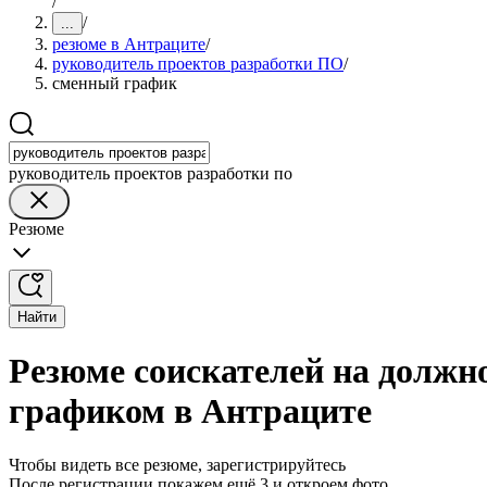
/
/
...
резюме в Антраците
/
руководитель проектов разработки ПО
/
сменный график
руководитель проектов разработки по
Резюме
Найти
Резюме соискателей на должн
графиком в Антраците
Чтобы видеть все резюме, зарегистрируйтесь
После регистрации покажем ещё 3 и откроем фото