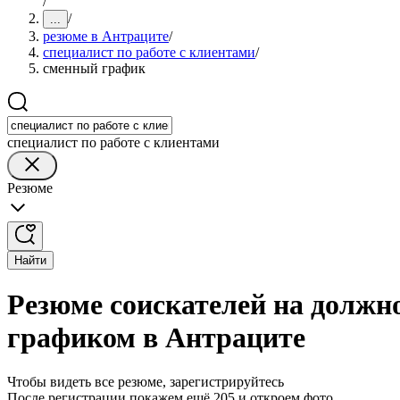
/
/
...
резюме в Антраците
/
специалист по работе с клиентами
/
сменный график
специалист по работе с клиентами
Резюме
Найти
Резюме соискателей на должн
графиком в Антраците
Чтобы видеть все резюме, зарегистрируйтесь
После регистрации покажем ещё 205 и откроем фото