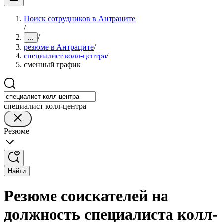
Поиск сотрудников в Антраците
/
/
...
резюме в Антраците
/
специалист колл-центра
/
сменный график
специалист колл-центра
Резюме
Найти
Резюме соискателей на
должность специалиста колл-