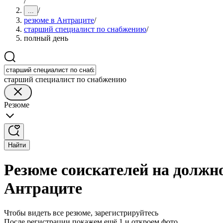
/
/
...
резюме в Антраците
/
старший специалист по снабжению
/
полный день
старший специалист по снабжению
Резюме
Найти
Резюме соискателей на должн
Антраците
Чтобы видеть все резюме, зарегистрируйтесь
После регистрации покажем ещё 1 и откроем фото