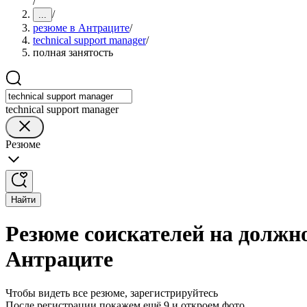
/
/
...
резюме в Антраците
/
technical support manager
/
полная занятость
technical support manager
Резюме
Найти
Резюме соискателей на должно
Антраците
Чтобы видеть все резюме, зарегистрируйтесь
После регистрации покажем ещё 9 и откроем фото