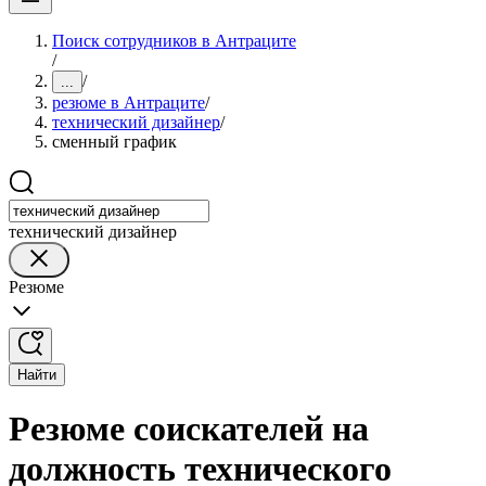
Поиск сотрудников в Антраците
/
/
...
резюме в Антраците
/
технический дизайнер
/
сменный график
технический дизайнер
Резюме
Найти
Резюме соискателей на
должность технического