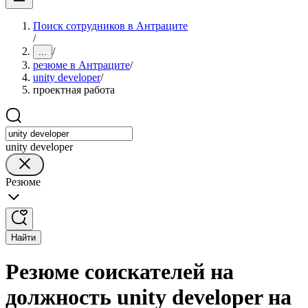
Поиск сотрудников в Антраците
/
/
...
резюме в Антраците
/
unity developer
/
проектная работа
unity developer
Резюме
Найти
Резюме соискателей на
должность unity developer на