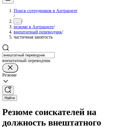
Поиск сотрудников в Антраците
/
/
...
резюме в Антраците
/
внештатный переводчик
/
частичная занятость
внештатный переводчик
Резюме
Найти
Резюме соискателей на
должность внештатного