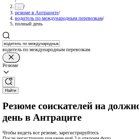
/
/
...
резюме в Антраците
/
водитель по международным перевозкам
/
полный день
водитель по международным перевозкам
Резюме
Найти
Резюме соискателей на должн
день в Антраците
Чтобы видеть все резюме, зарегистрируйтесь
После регистрации покажем ещё 2 и откроем фото