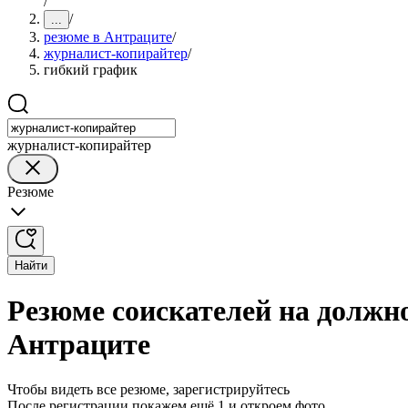
/
/
...
резюме в Антраците
/
журналист-копирайтер
/
гибкий график
журналист-копирайтер
Резюме
Найти
Резюме соискателей на должн
Антраците
Чтобы видеть все резюме, зарегистрируйтесь
После регистрации покажем ещё 1 и откроем фото