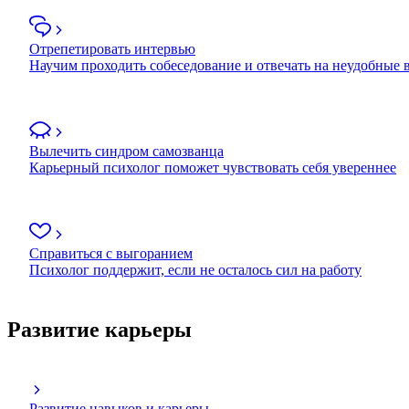
Отрепетировать интервью
Научим проходить собеседование и отвечать на неудобные
Вылечить синдром самозванца
Карьерный психолог поможет чувствовать себя увереннее
Справиться с выгоранием
Психолог поддержит, если не осталось сил на работу
Развитие карьеры
Развитие навыков и карьеры