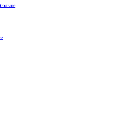
 больше
ре