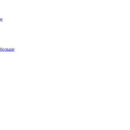
ре
 больше