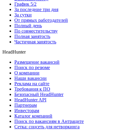
График 5/2
За последние три дня
За сутки
От прямых работодателей
Полный день
По совместительству
Полная занятость
Частичная занятость
HeadHunter
Размещение вакансий
Поиск по резюме
О компании
Наши вакансии
Реклама на сайте
Требования к ПО
Безопасный HeadHunter
HeadHunter API
Партнерам
Инвесторам
Каталог компаний
Поиск по вакансиям в Антраците
Сетка: соцсеть для нетворкинга