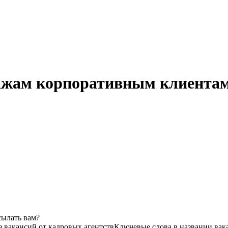
ажам корпоративным клиентам
сылать вам?
з вакансий от кадровых агентств
Ключевые слова в названии вак