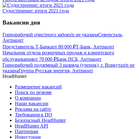
Судостроение: итоги 2021 года
Вакансии дня
Горнорабочий очистного забоя
з/п не указана
Северсталь,
Антрацит
Представитель Т-Банка
от
80 000
₽
Т-Банк, Антрацит
Начальник отдела розничных продаж и клиентского
обслуживания
от
70 000
₽
Банк ПСБ, Антрацит
Горнорабочий подземный 3 разряда (ученик), г. Воркута
з/п не
указана
Группа Русская энергия, Антрацит
HeadHunter
Размещение вакансий
Поиск по резюме
О компании
Наши вакансии
Реклама на сайте
Требования к ПО
Безопасный HeadHunter
HeadHunter API
Партнерам
Инвесторам