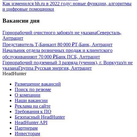
Как изменился hh.ru в 2022 году: новые функции, алгоритмы
и цифровые помощники
Вакансии дня
Горнорабочий очистного забоя
з/п не указана
Северсталь,
Антрацит
Представитель Т-Банка
от
80 000
₽
Т-Банк, Антрацит
Начальник отдела розничных продаж и клиентского
обслуживания
от
70 000
₽
Банк ПСБ, Антрацит
Горнорабочий подземный 3 разряда (ученик), г. Воркута
з/п не
указана
Группа Русская энергия, Антрацит
HeadHunter
Размещение вакансий
Поиск по резюме
О компании
Наши вакансии
Реклама на сайте
Требования к ПО
Безопасный HeadHunter
HeadHunter API
Партнерам
Инвесторам