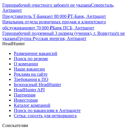
Горнорабочий очистного забоя
з/п не указана
Северсталь,
Антрацит
Представитель Т-Банка
от
80 000
₽
Т-Банк, Антрацит
Начальник отдела розничных продаж и клиентского
обслуживания
от
70 000
₽
Банк ПСБ, Антрацит
Горнорабочий подземный 3 разряда (ученик), г. Воркута
з/п не
указана
Группа Русская энергия, Антрацит
HeadHunter
Размещение вакансий
Поиск по резюме
О компании
Наши вакансии
Реклама на сайте
Требования к ПО
Безопасный HeadHunter
HeadHunter API
Партнерам
Инвесторам
Каталог компаний
Поиск по вакансиям в Антраците
Сетка: соцсеть для нетворкинга
Соискателям