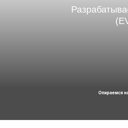
Разрабатыва
(E
Опираемся н