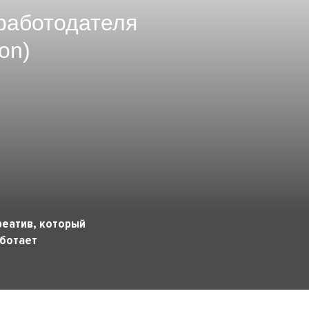
работодателя
on)
реатив, который
ботает