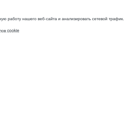
ую работу нашего веб-сайта и анализировать сетевой трафик.
ов cookie
Электронная почта (рабочая)
Электронная почта (рабочая)
Электронная почта (рабочая)
Фамилия
Фамилия
Фамилия
Имя
Имя
Имя
Компания
Компания
Компания