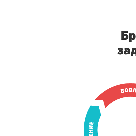
Бр
за