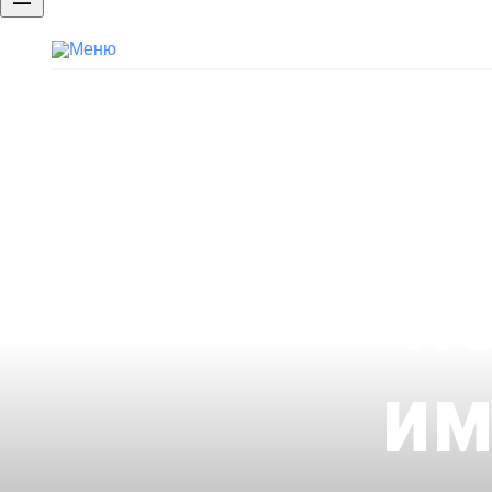
Бренд работодателя
Портфолио
Брендированная страница компан
п
им