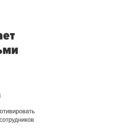
ает
ьми
и
мотивировать
сотрудников