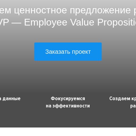
ем ценностное предложение 
VP — Employee Value Propositi
Заказать проект
а данные
Фокусируемся
Создаем к
на эффективности
ра