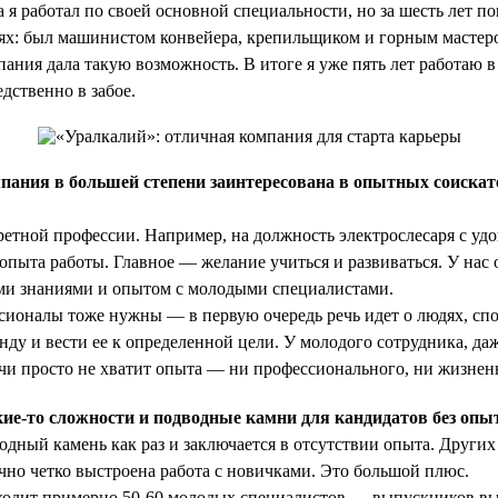
 я работал по своей основной специальности, но за шесть лет п
ях: был машинистом конвейера, крепильщиком и горным мастер
пания дала такую возможность. В итоге я уже пять лет работаю 
дственно в забое.
пания в большей степени заинтересована в опытных соискат
ретной профессии. Например, на должность электрослесаря с уд
 опыта работы. Главное — желание учиться и развиваться. У нас
ими знаниями и опытом с молодыми специалистами.
ссионалы тоже нужны — в первую очередь речь идет о людях, сп
нду и вести ее к определенной цели. У молодого сотрудника, да
ачи просто не хватит опыта — ни профессионального, ни жизнен
ие-то сложности и подводные камни для кандидатов без опы
ный камень как раз и заключается в отсутствии опыта. Других 
чно четко выстроена работа с новичками. Это большой плюс.
ходит примерно 50-60 молодых специалистов — выпускников в