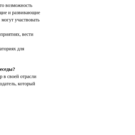
это возможность
ющие и развивающие
 могут участвовать
приятиях, вести
аториях для
беседы?
р в своей отрасли
одатель, который