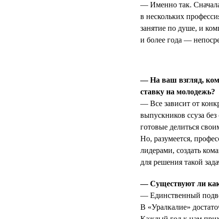
— Именно так. Сначала
в нескольких професси
занятие по душе, и ком
и более года — непосре
— На ваш взгляд, ком
ставку на молодежь?
— Все зависит от конк
выпускников ссуза без
готовые делиться сво
Но, разумеется, профе
лидерами, создать кома
для решения такой зад
— Существуют ли как
— Единственный подвод
В «Уралкалие» достато
Каждый год к нам при