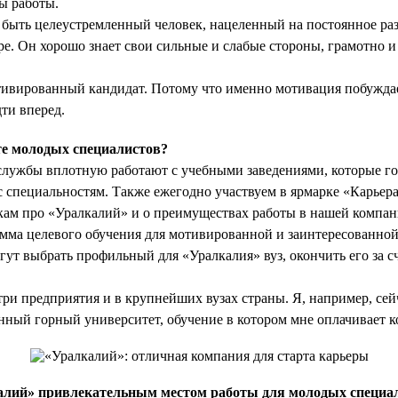
ы работы.
 быть целеустремленный человек, нацеленный на постоянное раз
е. Он хорошо знает свои сильные и слабые стороны, грамотно 
отивированный кандидат. Потому что именно мотивация побужда
дти вперед.
е молодых специалистов?
лужбы вплотную работают с учебными заведениями, которые го
 специальностям. Также ежегодно участвуем в ярмарке «Карьера 
кам про «Уралкалий» и о преимуществах работы в нашей компан
амма целевого обучения для мотивированной и заинтересованно
т выбрать профильный для «Уралкалия» вуз, окончить его за с
три предприятия и в крупнейших вузах страны. Я, например, се
нный горный университет, обучение в котором мне оплачивает к
алий» привлекательным местом работы для молодых специа