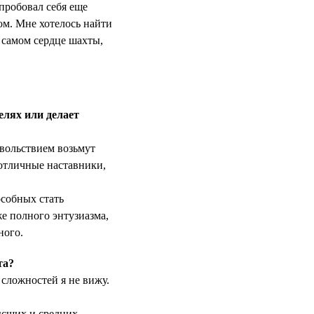
опробовал себя еще
ом. Мне хотелось найти
в самом сердце шахты,
елях или делает
овольствием возьмут
 отличные наставники,
особных стать
же полного энтузиазма,
ного.
та?
сложностей я не вижу.
ысших и средних