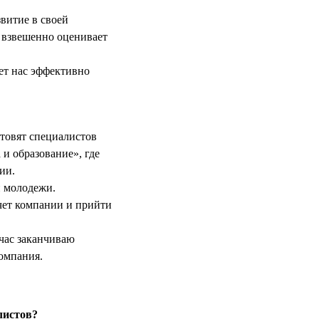
витие в своей
и взвешенно оценивает
ет нас эффективно
товят специалистов
и образование», где
ии.
й молодежи.
чет компании и прийти
йчас заканчиваю
омпания.
листов?