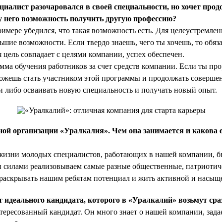
циалист разочаровался в своей специальности, но хочет прод
у него возможность получить другую профессию?
имере убедился, что такая возможность есть. Для целеустремле
шие возможности. Если твердо знаешь, чего ты хочешь, то обяза
я цель совпадает с целями компании, успех обеспечен.
амма обучения работников за счет средств компании. Если ты пр
можешь стать участником этой программы и продолжать соверше
 либо осваивать новую специальность и получать новый опыт.
й организации «Уралкалия». Чем она занимается и какова е
изни молодых специалистов, работающих в нашей компании, бы
 силами реализовываем самые разные общественные, патриотиче
раскрывать нашим ребятам потенциал и жить активной и насыщ
 идеального кандидата, которого в «Уралкалий» возьмут сраз
тересованный кандидат. Он много знает о нашей компании, зада