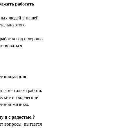
олжать работать
нных людей в нашей
тельно этого
оработал год и хорошо
нствоваться
е польза для
ла не только работа.
ские и творческие
енной жизнью.
у и с радостью.?
ет вопросы, пытается