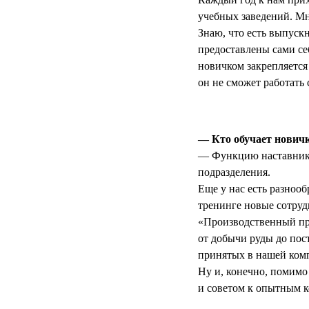
учебных заведений. Мно
Знаю, что есть выпускн
предоставлены сами себ
новичком закрепляется
он не сможет работать 
— Кто обучает новичк
— Функцию наставника
подразделения.
Еще у нас есть разноо
тренинге новые сотруд
«Производственный про
от добычи руды до пос
принятых в нашей комп
Ну и, конечно, помимо
и советом к опытным ко