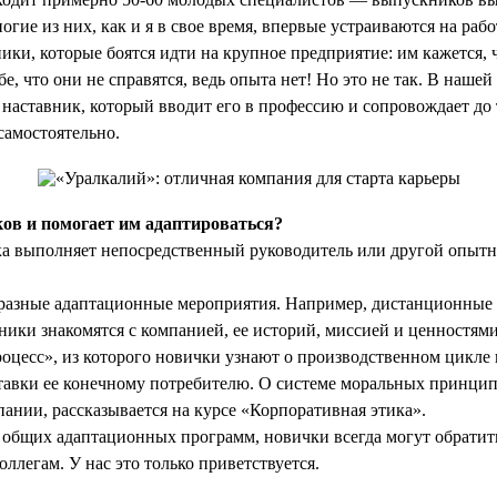
гие из них, как и я в свое время, впервые устраиваются на раб
ики, которые боятся идти на крупное предприятие: им кажется, 
е, что они не справятся, ведь опыта нет! Но это не так. В наше
 наставник, который вводит его в профессию и сопровождает до 
самостоятельно.
ов и помогает им адаптироваться?
 выполняет непосредственный руководитель или другой опыт
бразные адаптационные мероприятия. Например, дистанционные 
ники знакомятся с компанией, ее историй, миссией и ценностями
цесс», из которого новички узнают о производственном цикле 
тавки ее конечному потребителю. О системе моральных принцип
ании, рассказывается на курсе «Корпоративная этика».
 общих адаптационных программ, новички всегда могут обратит
ллегам. У нас это только приветствуется.