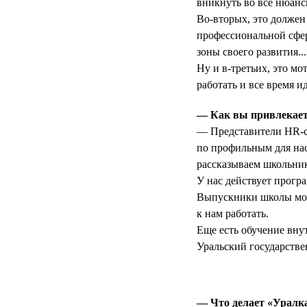
вникнуть во все нюанс
Во-вторых, это должен
профессиональной сфер
зоны своего развития...
Ну и в-третьих, это м
работать и все время и
— Как вы привлекает
— Представители HR-с
по профильным для нас
рассказываем школьни
У нас действует прогр
Выпускники школы могу
к нам работать.
Еще есть обучение вну
Уральский государстве
— Что делает «Уралк