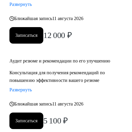
Развернуть
‌‌‌‌‌• избавиться от синдрома самозванца
‌‌‌‌‌• подготовиться к сложному увольнению, справиться со
Ближайшая запись
11 августа 2026
стрессом и выгоранием
12 000
₽
Записаться
Кому могу помочь:
Руководителям среднего и высшего звена
• PR и Маркетинг
• HR
Аудит резюме и рекомендации по его улучшению
• Административный блок
Консультация для получения рекомендаций по
• E-commerce
повышению эффективности вашего резюме
Развернуть
Обращаю внимание, что специализируюсь только на
российском рынке поиска работы.
Ближайшая запись
11 августа 2026
5 100
₽
Записаться