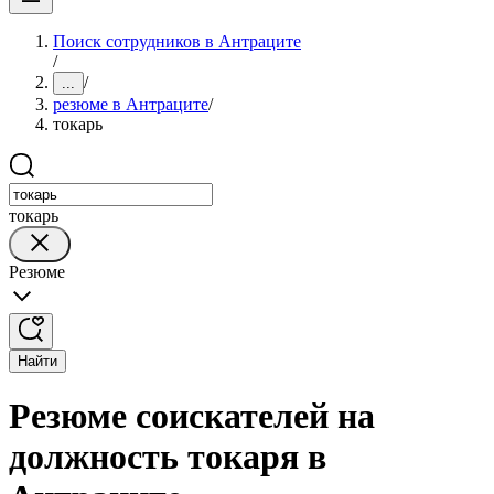
Поиск сотрудников в Антраците
/
/
...
резюме в Антраците
/
токарь
токарь
Резюме
Найти
Резюме соискателей на
должность токаря в