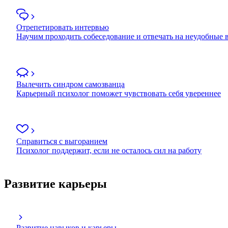
Отрепетировать интервью
Научим проходить собеседование и отвечать на неудобные
Вылечить синдром самозванца
Карьерный психолог поможет чувствовать себя увереннее
Справиться с выгоранием
Психолог поддержит, если не осталось сил на работу
Развитие карьеры
Развитие навыков и карьеры