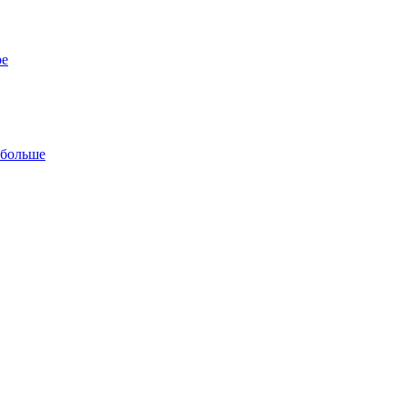
ре
 больше