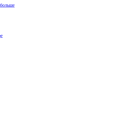
 больше
ре