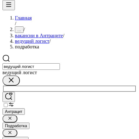
Главная
/
/
...
вакансии в Антраците
/
ведущий логист
/
подработка
ведущий логист
Антрацит
Подработка